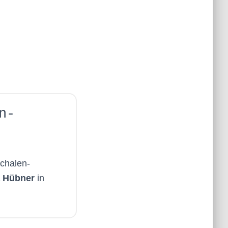
n-
chalen-
 Hübner
in