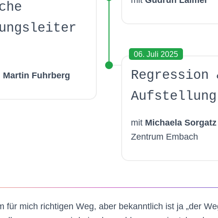
mit
Gudrun Laimer
che
ungsleiter
06. Juli 2025
Regression 
 Martin Fuhrberg
Aufstellung
mit
Michaela Sorgat
Zentrum Embach
m für mich richtigen Weg, aber bekanntlich ist ja „der We