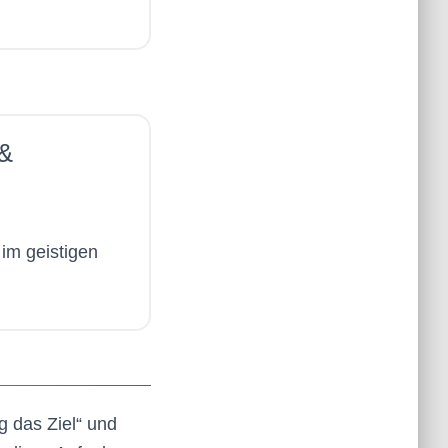
&
z
im geistigen
g das Ziel“ und