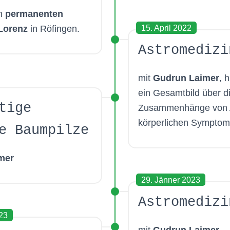
em
permanenten
15. April 2022
Lorenz
in Röfingen.
Astromedizi
mit
Gudrun Laimer
, 
ein Gesamtbild über d
tige
Zusammenhänge von A
körperlichen Symptome
e Baumpilze
mer
29. Jänner 2023
Astromedizi
23