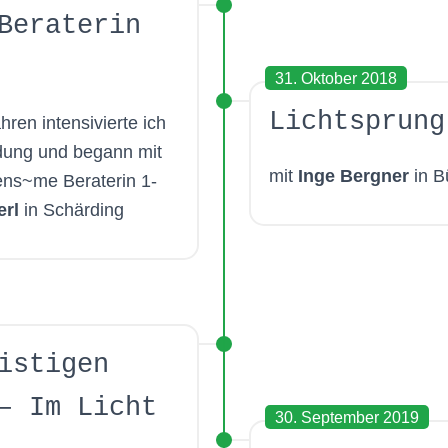
Beraterin
31. Oktober 2018
Lichtsprung
hren intensivierte ich
dung und begann mit
mit
Inge Bergner
in 
ns~me Beraterin 1-
erl
in Schärding
istigen
– Im Licht
30. September 2019