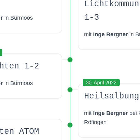
Lichtkommun
1-3
r
in Bürmoos
mit
Inge Bergner
in B
hten 1-2
30. April 2022
r
in Bürmoos
Heilsalbung
mit
Inge Bergner
bei 
Röfingen
ten ATOM