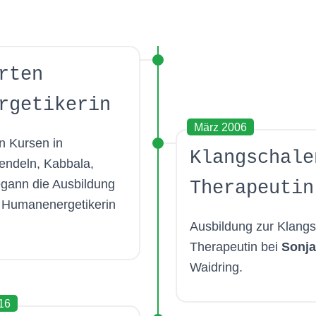
rten
rgetikerin
März 2006
n Kursen in
Klangschale
endeln, Kabbala,
gann die Ausbildung
Therapeutin
n Humanenergetikerin
Ausbildung zur
Klangs
Therapeutin bei
Sonja
Waidring.
16