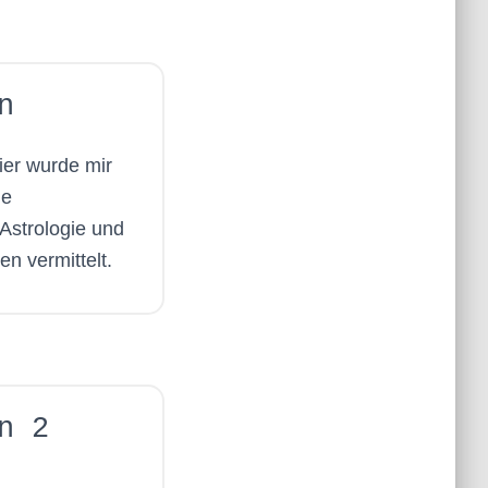
n
hier wurde mir
ie
strologie und
n vermittelt.
n 2