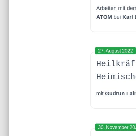
Arbeiten mit d
ATOM
bei
Karl 
27. August 2022
Heilkräf
Heimisch
mit
Gudrun Lai
30. November 20